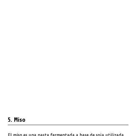
5. Miso
El miso es una pasta fermentada a base de soja utilizada