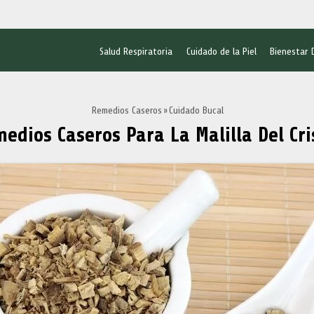
Salud Respiratoria
Cuidado de la Piel
Bienestar 
Remedios Caseros
Cuidado Bucal
edios Caseros Para La Malilla Del Cri