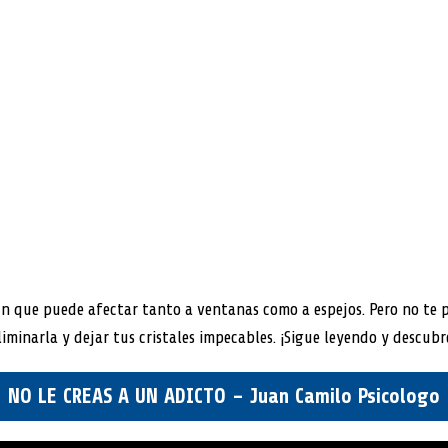
mún que puede afectar tanto a ventanas como a espejos. Pero no te 
liminarla y dejar tus cristales impecables. ¡Sigue leyendo y descubr
NO LE CREAS A UN ADICTO – Juan Camilo Psicologo