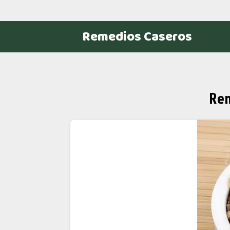
Remedios Caseros
Rem