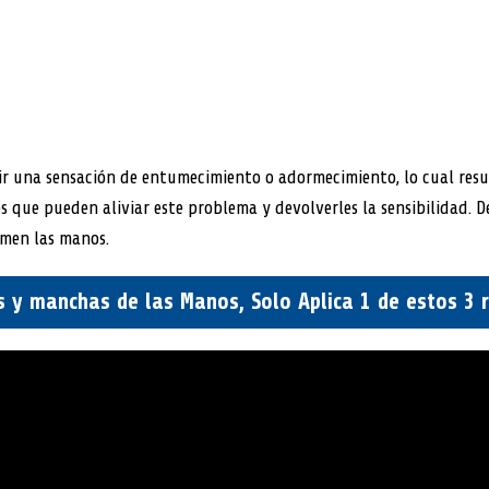
ir una sensación de entumecimiento o adormecimiento, lo cual resu
 que pueden aliviar este problema y devolverles la sensibilidad. D
rmen las manos.
s y manchas de las Manos, Solo Aplica 1 de estos 3 