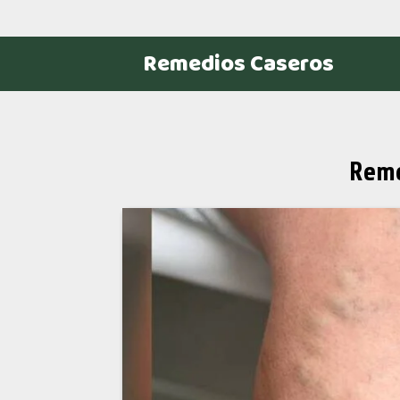
Remedios Caseros
Reme