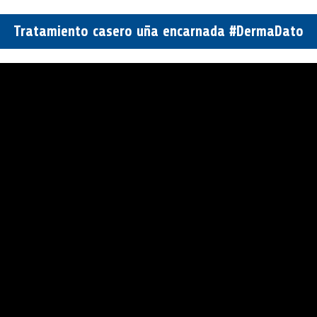
Tratamiento casero uña encarnada #DermaDato