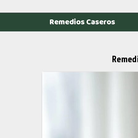
Remedios Caseros
Remedi