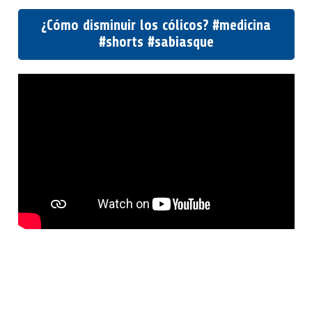
¿Cómo disminuir los cólicos? #medicina
#shorts #sabiasque