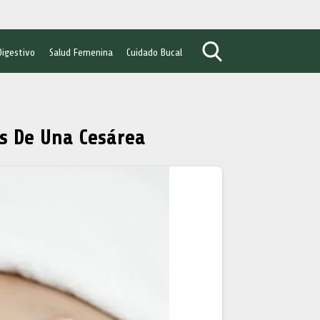
Digestivo
Salud Femenina
Cuidado Bucal
s De Una Cesárea